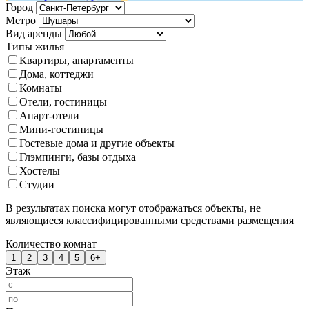
Город
Метро
Вид аренды
Типы жилья
Квартиры, апартаменты
Дома, коттеджи
Комнаты
Отели, гостиницы
Апарт-отели
Мини-гостиницы
Гостевые дома и другие объекты
Глэмпинги, базы отдыха
Хостелы
Студии
В результатах поиска могут отображаться объекты, не
являющиеся классифицированными средствами размещения
Количество комнат
1
2
3
4
5
6+
Этаж