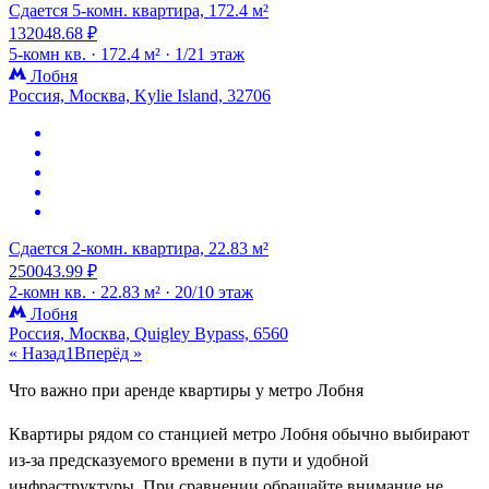
Сдается 5-комн. квартира, 172.4 м²
132048.68 ₽
5-комн кв. ·
172.4 м² ·
1/21 этаж
Лобня
Россия, Москва, Kylie Island, 32706
Сдается 2-комн. квартира, 22.83 м²
250043.99 ₽
2-комн кв. ·
22.83 м² ·
20/10 этаж
Лобня
Россия, Москва, Quigley Bypass, 6560
« Назад
1
Вперёд »
Что важно при аренде квартиры у метро Лобня
Квартиры рядом со станцией метро Лобня обычно выбирают
из-за предсказуемого времени в пути и удобной
инфраструктуры. При сравнении обращайте внимание не