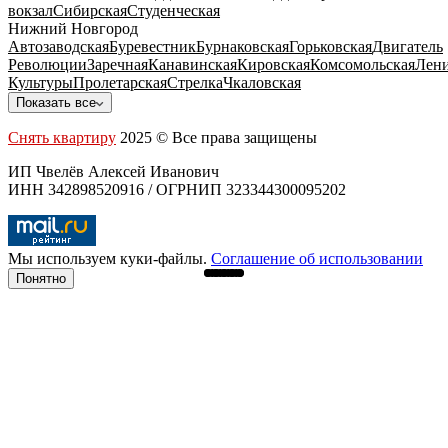
вокзал
Сибирская
Студенческая
Нижний Новгород
Автозаводская
Буревестник
Бурнаковская
Горьковская
Двигатель
Революции
Заречная
Канавинская
Кировская
Комсомольская
Лени
Культуры
Пролетарская
Стрелка
Чкаловская
Показать все
Снять квартиру
2025 © Все права защищены
ИП Чвелёв Алексей Иванович
ИНН 342898520916 / ОГРНИП 323344300095202
Мы используем куки-файлы.
Соглашение об использовании
Понятно