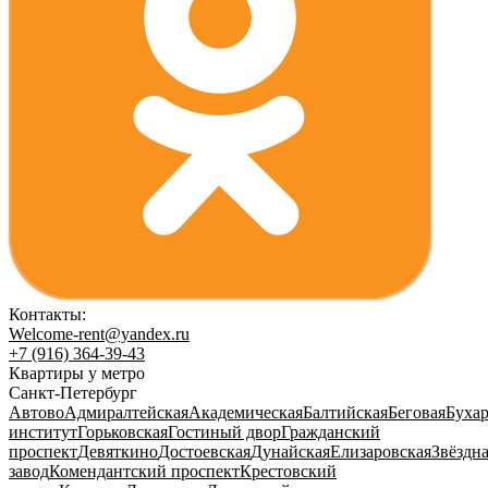
Контакты:
Welcome-rent@yandex.ru
+7 (916) 364-39-43
Квартиры у метро
Санкт-Петербург
Автово
Адмиралтейская
Академическая
Балтийская
Беговая
Бухар
институт
Горьковская
Гостиный двор
Гражданский
проспект
Девяткино
Достоевская
Дунайская
Елизаровская
Звёздн
завод
Комендантский проспект
Крестовский