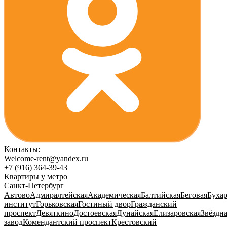
Контакты:
Welcome-rent@yandex.ru
+7 (916) 364-39-43
Квартиры у метро
Санкт-Петербург
Автово
Адмиралтейская
Академическая
Балтийская
Беговая
Бухар
институт
Горьковская
Гостиный двор
Гражданский
проспект
Девяткино
Достоевская
Дунайская
Елизаровская
Звёздн
завод
Комендантский проспект
Крестовский