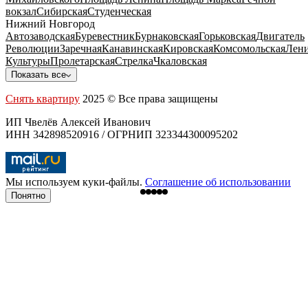
вокзал
Сибирская
Студенческая
Нижний Новгород
Автозаводская
Буревестник
Бурнаковская
Горьковская
Двигатель
Революции
Заречная
Канавинская
Кировская
Комсомольская
Лени
Культуры
Пролетарская
Стрелка
Чкаловская
Показать все
Снять квартиру
2025 © Все права защищены
ИП Чвелёв Алексей Иванович
ИНН 342898520916 / ОГРНИП 323344300095202
Мы используем куки-файлы.
Соглашение об использовании
Понятно