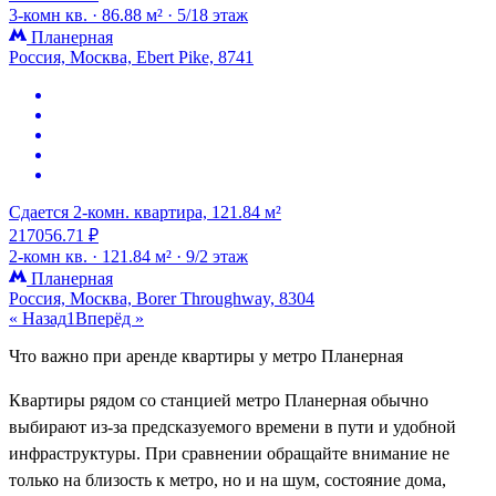
3-комн кв. ·
86.88 м² ·
5/18 этаж
Планерная
Россия, Москва, Ebert Pike, 8741
Сдается 2-комн. квартира, 121.84 м²
217056.71 ₽
2-комн кв. ·
121.84 м² ·
9/2 этаж
Планерная
Россия, Москва, Borer Throughway, 8304
« Назад
1
Вперёд »
Что важно при аренде квартиры у метро Планерная
Квартиры рядом со станцией метро Планерная обычно
выбирают из-за предсказуемого времени в пути и удобной
инфраструктуры. При сравнении обращайте внимание не
только на близость к метро, но и на шум, состояние дома,