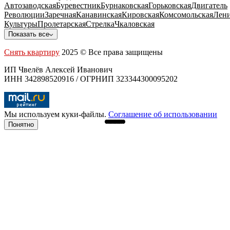
Автозаводская
Буревестник
Бурнаковская
Горьковская
Двигатель
Революции
Заречная
Канавинская
Кировская
Комсомольская
Лени
Культуры
Пролетарская
Стрелка
Чкаловская
Показать все
Снять квартиру
2025 © Все права защищены
ИП Чвелёв Алексей Иванович
ИНН 342898520916 / ОГРНИП 323344300095202
Мы используем куки-файлы.
Соглашение об использовании
Понятно