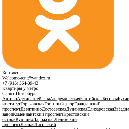
Контакты:
Welcome-rent@yandex.ru
+7 (916) 364-39-43
Квартиры у метро
Санкт-Петербург
Автово
Адмиралтейская
Академическая
Балтийская
Беговая
Бухар
институт
Горьковская
Гостиный двор
Гражданский
проспект
Девяткино
Достоевская
Дунайская
Елизаровская
Звёздн
завод
Комендантский проспект
Крестовский
остров
Купчино
Ладожская
Ленинский
проспект
Лесная
Лиговский