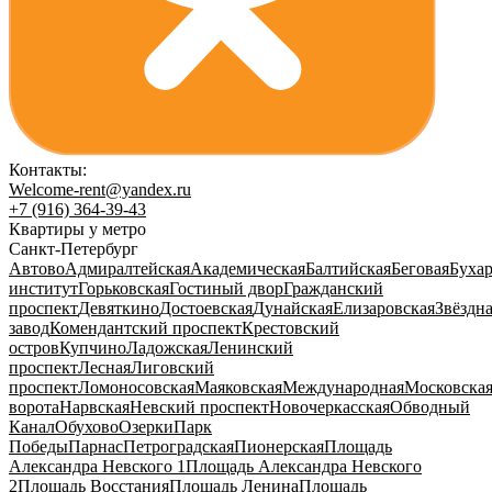
Контакты:
Welcome-rent@yandex.ru
+7 (916) 364-39-43
Квартиры у метро
Санкт-Петербург
Автово
Адмиралтейская
Академическая
Балтийская
Беговая
Бухар
институт
Горьковская
Гостиный двор
Гражданский
проспект
Девяткино
Достоевская
Дунайская
Елизаровская
Звёздн
завод
Комендантский проспект
Крестовский
остров
Купчино
Ладожская
Ленинский
проспект
Лесная
Лиговский
проспект
Ломоносовская
Маяковская
Международная
Московска
ворота
Нарвская
Невский проспект
Новочеркасская
Обводный
Канал
Обухово
Озерки
Парк
Победы
Парнас
Петроградская
Пионерская
Площадь
Александра Невского 1
Площадь Александра Невского
2
Площадь Восстания
Площадь Ленина
Площадь