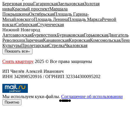
Березовая роща
Гагаринская
Заельцовская
Золотая
нива
Красный проспект
Маршала
Покрышкина
Октябрьская
Площадь Гарина-
Михайловского
Площадь Ленина
Площадь Маркса
Речной
вокзал
Сибирская
Студенческая
Нижний Новгород
Автозаводская
Буревестник
Бурнаковская
Горьковская
Двигатель
Революции
Заречная
Канавинская
Кировская
Комсомольская
Лени
Культуры
Пролетарская
Стрелка
Чкаловская
Показать все
Снять квартиру
2025 © Все права защищены
ИП Чвелёв Алексей Иванович
ИНН 342898520916 / ОГРНИП 323344300095202
Мы используем куки-файлы.
Соглашение об использовании
Понятно