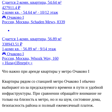
Сдается 2-комн. квартира, 54.64 м²
427911.4 ₽
2-комн кв. ·
54.64 м² ·
10/12 этаж
Очаково I
Россия, Москва, Schaden Mews, 8339
Сдается 1-комн. квартира, 56.89 м²
338943.51 ₽
1-комн кв. ·
56.89 м² ·
9/14 этаж
Очаково I
Россия, Москва, Wisozk Way, 160
« Назад
1
Вперёд »
Что важно при аренде квартиры у метро Очаково I
Квартиры рядом со станцией метро Очаково I обычно
выбирают из-за предсказуемого времени в пути и удобной
инфраструктуры. При сравнении обращайте внимание не
только на близость к метро, но и на шум, состояние дома,
безопасность района и полный ежемесячный платеж.