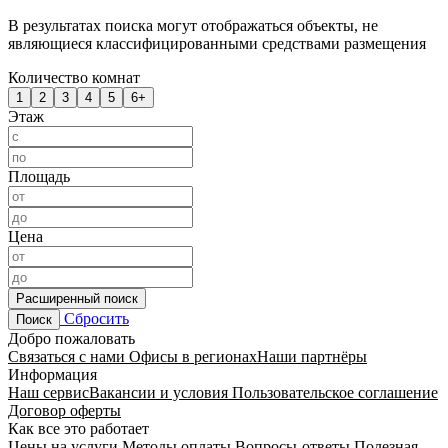
В результатах поиска могут отображаться объекты, не
являющиеся классифицированными средствами размещения
Количество комнат
1
2
3
4
5
6+
Этаж
Площадь
Цена
Расширенный поиск
Сбросить
Поиск
Добро пожаловать
Связаться с нами
Офисы в регионах
Наши партнёры
Информация
Наш сервис
Вакансии и условия
Пользовательское соглашение
Договор оферты
Как все это работает
Цены на услуги
Методы оплаты
Вопросы-ответы
Полезная