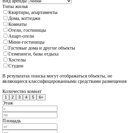
Вид аренды
Типы жилья
Квартиры, апартаменты
Дома, коттеджи
Комнаты
Отели, гостиницы
Апарт-отели
Мини-гостиницы
Гостевые дома и другие объекты
Глэмпинги, базы отдыха
Хостелы
Студии
В результатах поиска могут отображаться объекты, не
являющиеся классифицированными средствами размещения
Количество комнат
1
2
3
4
5
6+
Этаж
Площадь