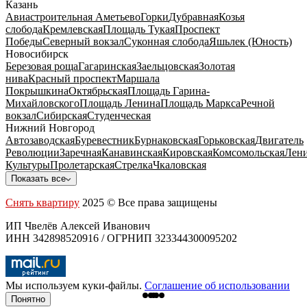
Казань
Авиастроительная
Аметьево
Горки
Дубравная
Козья
слобода
Кремлевская
Площадь Тукая
Проспект
Победы
Северный вокзал
Суконная слобода
Яшьлек (Юность)
Новосибирск
Березовая роща
Гагаринская
Заельцовская
Золотая
нива
Красный проспект
Маршала
Покрышкина
Октябрьская
Площадь Гарина-
Михайловского
Площадь Ленина
Площадь Маркса
Речной
вокзал
Сибирская
Студенческая
Нижний Новгород
Автозаводская
Буревестник
Бурнаковская
Горьковская
Двигатель
Революции
Заречная
Канавинская
Кировская
Комсомольская
Лени
Культуры
Пролетарская
Стрелка
Чкаловская
Показать все
Снять квартиру
2025 © Все права защищены
ИП Чвелёв Алексей Иванович
ИНН 342898520916 / ОГРНИП 323344300095202
Мы используем куки-файлы.
Соглашение об использовании
Понятно