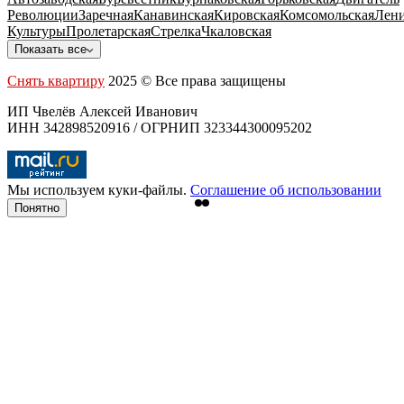
Революции
Заречная
Канавинская
Кировская
Комсомольская
Лени
Культуры
Пролетарская
Стрелка
Чкаловская
Показать все
Снять квартиру
2025 © Все права защищены
ИП Чвелёв Алексей Иванович
ИНН 342898520916 / ОГРНИП 323344300095202
Мы используем куки-файлы.
Соглашение об использовании
Понятно