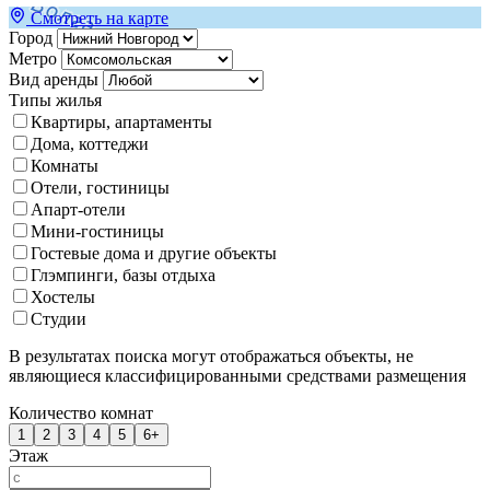
Смотреть на карте
Город
Метро
Вид аренды
Типы жилья
Квартиры, апартаменты
Дома, коттеджи
Комнаты
Отели, гостиницы
Апарт-отели
Мини-гостиницы
Гостевые дома и другие объекты
Глэмпинги, базы отдыха
Хостелы
Студии
В результатах поиска могут отображаться объекты, не
являющиеся классифицированными средствами размещения
Количество комнат
1
2
3
4
5
6+
Этаж