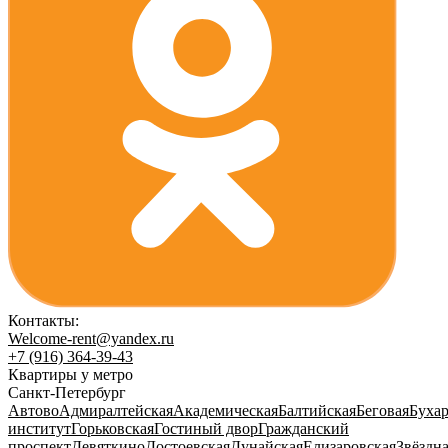
Контакты:
Welcome-rent@yandex.ru
+7 (916) 364-39-43
Квартиры у метро
Санкт-Петербург
Автово
Адмиралтейская
Академическая
Балтийская
Беговая
Бухар
институт
Горьковская
Гостиный двор
Гражданский
проспект
Девяткино
Достоевская
Дунайская
Елизаровская
Звёздн