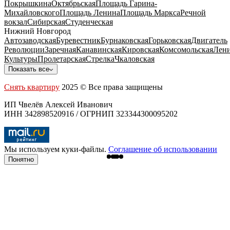
Покрышкина
Октябрьская
Площадь Гарина-
Михайловского
Площадь Ленина
Площадь Маркса
Речной
вокзал
Сибирская
Студенческая
Нижний Новгород
Автозаводская
Буревестник
Бурнаковская
Горьковская
Двигатель
Революции
Заречная
Канавинская
Кировская
Комсомольская
Лени
Культуры
Пролетарская
Стрелка
Чкаловская
Показать все
Снять квартиру
2025 © Все права защищены
ИП Чвелёв Алексей Иванович
ИНН 342898520916 / ОГРНИП 323344300095202
Мы используем куки-файлы.
Соглашение об использовании
Понятно