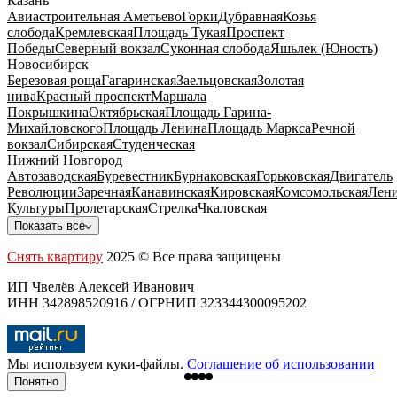
Казань
Авиастроительная
Аметьево
Горки
Дубравная
Козья
слобода
Кремлевская
Площадь Тукая
Проспект
Победы
Северный вокзал
Суконная слобода
Яшьлек (Юность)
Новосибирск
Березовая роща
Гагаринская
Заельцовская
Золотая
нива
Красный проспект
Маршала
Покрышкина
Октябрьская
Площадь Гарина-
Михайловского
Площадь Ленина
Площадь Маркса
Речной
вокзал
Сибирская
Студенческая
Нижний Новгород
Автозаводская
Буревестник
Бурнаковская
Горьковская
Двигатель
Революции
Заречная
Канавинская
Кировская
Комсомольская
Лени
Культуры
Пролетарская
Стрелка
Чкаловская
Показать все
Снять квартиру
2025 © Все права защищены
ИП Чвелёв Алексей Иванович
ИНН 342898520916 / ОГРНИП 323344300095202
Мы используем куки-файлы.
Соглашение об использовании
Понятно