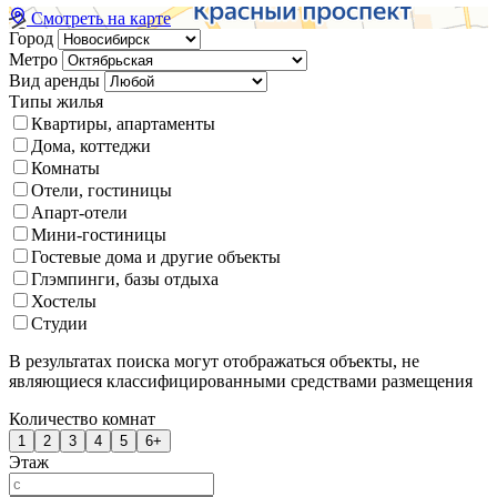
Смотреть на карте
Город
Метро
Вид аренды
Типы жилья
Квартиры, апартаменты
Дома, коттеджи
Комнаты
Отели, гостиницы
Апарт-отели
Мини-гостиницы
Гостевые дома и другие объекты
Глэмпинги, базы отдыха
Хостелы
Студии
В результатах поиска могут отображаться объекты, не
являющиеся классифицированными средствами размещения
Количество комнат
1
2
3
4
5
6+
Этаж