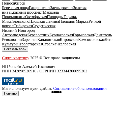
Новосибирск
Березовая роща
Гагаринская
Заельцовская
Золотая
нива
Красный проспект
Маршала
Покрышкина
Октябрьская
Площадь Гарина-
Михайловского
Площадь Ленина
Площадь Маркса
Речной
вокзал
Сибирская
Студенческая
Нижний Новгород
Автозаводская
Буревестник
Бурнаковская
Горьковская
Двигатель
Революции
Заречная
Канавинская
Кировская
Комсомольская
Лени
Культуры
Пролетарская
Стрелка
Чкаловская
Показать все
Снять квартиру
2025 © Все права защищены
ИП Чвелёв Алексей Иванович
ИНН 342898520916 / ОГРНИП 323344300095202
Мы используем куки-файлы.
Соглашение об использовании
Понятно