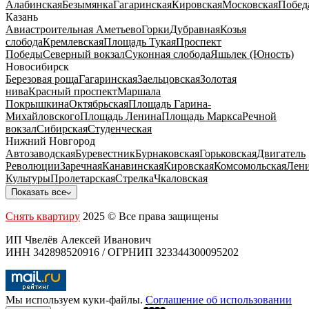
Алабинская
Безымянка
Гагаринская
Кировская
Московская
Побед
Казань
Авиастроительная
Аметьево
Горки
Дубравная
Козья
слобода
Кремлевская
Площадь Тукая
Проспект
Победы
Северный вокзал
Суконная слобода
Яшьлек (Юность)
Новосибирск
Березовая роща
Гагаринская
Заельцовская
Золотая
нива
Красный проспект
Маршала
Покрышкина
Октябрьская
Площадь Гарина-
Михайловского
Площадь Ленина
Площадь Маркса
Речной
вокзал
Сибирская
Студенческая
Нижний Новгород
Автозаводская
Буревестник
Бурнаковская
Горьковская
Двигатель
Революции
Заречная
Канавинская
Кировская
Комсомольская
Лени
Культуры
Пролетарская
Стрелка
Чкаловская
Показать все
Снять квартиру
2025 © Все права защищены
ИП Чвелёв Алексей Иванович
ИНН 342898520916 / ОГРНИП 323344300095202
Мы используем куки-файлы.
Соглашение об использовании