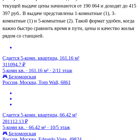
текущей выдаче цены начинаются от 190 064 и доходят до 415
397 руб.. В выдаче представлены 1-комнатные (1), 3-
комнатные (1) и 5-комнатные (2). Такой формат удобен, когда
важно быстро сравнить время в пути, цены и качество жилья
рядом со станцией.
Сдается 5-комн. квартира, 161.16 м²
311094.7 ₽
5-комн кв. ·
161.16 м² ·
2/11 этаж
Беломорская
Россия, Москва, Torp Wall, 6861
Сдается 5-комн. квартира, 66.42 м²
281112.13 ₽
5-комн кв. ·
66.42 м² ·
10/5 этаж
Беломорская
Россия, Москва, Edgardo Vista, 49824