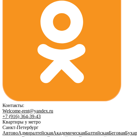
Контакты:
Welcome-rent@yandex.ru
+7 (916) 364-39-43
Квартиры у метро
Санкт-Петербург
Автово
Адмиралтейская
Академическая
Балтийская
Беговая
Бухар