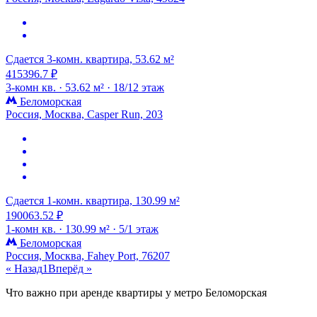
Сдается 3-комн. квартира, 53.62 м²
415396.7 ₽
3-комн кв. ·
53.62 м² ·
18/12 этаж
Беломорская
Россия, Москва, Casper Run, 203
Сдается 1-комн. квартира, 130.99 м²
190063.52 ₽
1-комн кв. ·
130.99 м² ·
5/1 этаж
Беломорская
Россия, Москва, Fahey Port, 76207
« Назад
1
Вперёд »
Что важно при аренде квартиры у метро Беломорская