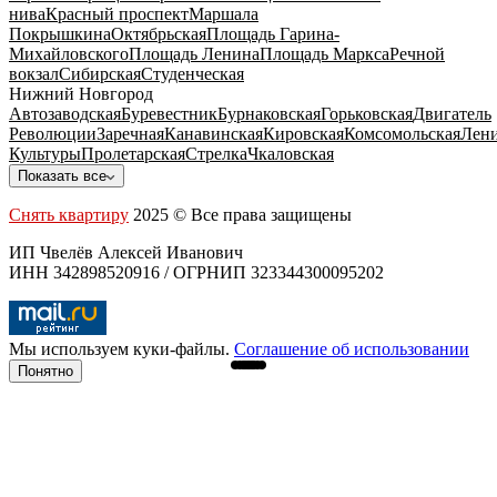
нива
Красный проспект
Маршала
Покрышкина
Октябрьская
Площадь Гарина-
Михайловского
Площадь Ленина
Площадь Маркса
Речной
вокзал
Сибирская
Студенческая
Нижний Новгород
Автозаводская
Буревестник
Бурнаковская
Горьковская
Двигатель
Революции
Заречная
Канавинская
Кировская
Комсомольская
Лени
Культуры
Пролетарская
Стрелка
Чкаловская
Показать все
Снять квартиру
2025 © Все права защищены
ИП Чвелёв Алексей Иванович
ИНН 342898520916 / ОГРНИП 323344300095202
Мы используем куки-файлы.
Соглашение об использовании
Понятно