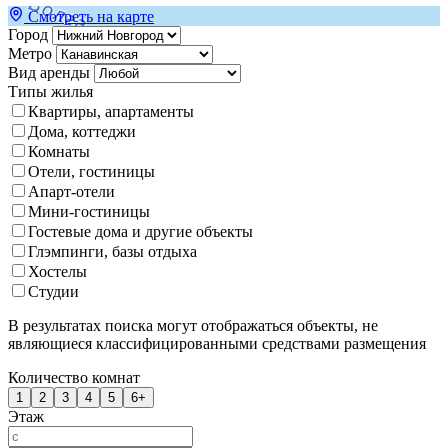
Смотреть на карте
Город
Метро
Вид аренды
Типы жилья
Квартиры, апартаменты
Дома, коттеджи
Комнаты
Отели, гостиницы
Апарт-отели
Мини-гостиницы
Гостевые дома и другие объекты
Глэмпинги, базы отдыха
Хостелы
Студии
В результатах поиска могут отображаться объекты, не
являющиеся классифицированными средствами размещения
Количество комнат
1
2
3
4
5
6+
Этаж