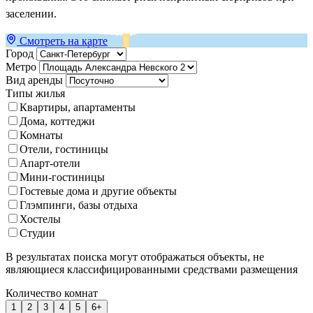
заселении.
Смотреть на карте
Город
Метро
Вид аренды
Типы жилья
Квартиры, апартаменты
Дома, коттеджи
Комнаты
Отели, гостиницы
Апарт-отели
Мини-гостиницы
Гостевые дома и другие объекты
Глэмпинги, базы отдыха
Хостелы
Студии
В результатах поиска могут отображаться объекты, не
являющиеся классифицированными средствами размещения
Количество комнат
1
2
3
4
5
6+