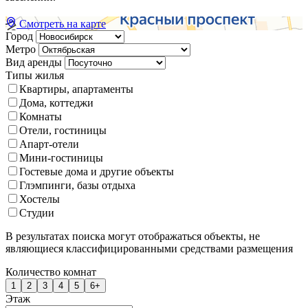
Смотреть на карте
Город
Метро
Вид аренды
Типы жилья
Квартиры, апартаменты
Дома, коттеджи
Комнаты
Отели, гостиницы
Апарт-отели
Мини-гостиницы
Гостевые дома и другие объекты
Глэмпинги, базы отдыха
Хостелы
Студии
В результатах поиска могут отображаться объекты, не
являющиеся классифицированными средствами размещения
Количество комнат
1
2
3
4
5
6+
Этаж