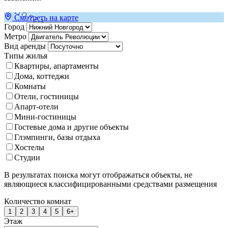
Смотреть на карте
Город
Метро
Вид аренды
Типы жилья
Квартиры, апартаменты
Дома, коттеджи
Комнаты
Отели, гостиницы
Апарт-отели
Мини-гостиницы
Гостевые дома и другие объекты
Глэмпинги, базы отдыха
Хостелы
Студии
В результатах поиска могут отображаться объекты, не
являющиеся классифицированными средствами размещения
Количество комнат
1
2
3
4
5
6+
Этаж