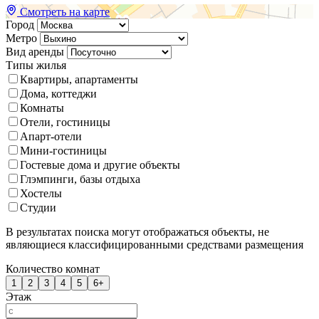
Смотреть на карте
Город
Метро
Вид аренды
Типы жилья
Квартиры, апартаменты
Дома, коттеджи
Комнаты
Отели, гостиницы
Апарт-отели
Мини-гостиницы
Гостевые дома и другие объекты
Глэмпинги, базы отдыха
Хостелы
Студии
В результатах поиска могут отображаться объекты, не
являющиеся классифицированными средствами размещения
Количество комнат
1
2
3
4
5
6+
Этаж