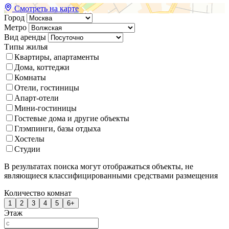
Смотреть на карте
Город
Метро
Вид аренды
Типы жилья
Квартиры, апартаменты
Дома, коттеджи
Комнаты
Отели, гостиницы
Апарт-отели
Мини-гостиницы
Гостевые дома и другие объекты
Глэмпинги, базы отдыха
Хостелы
Студии
В результатах поиска могут отображаться объекты, не
являющиеся классифицированными средствами размещения
Количество комнат
1
2
3
4
5
6+
Этаж