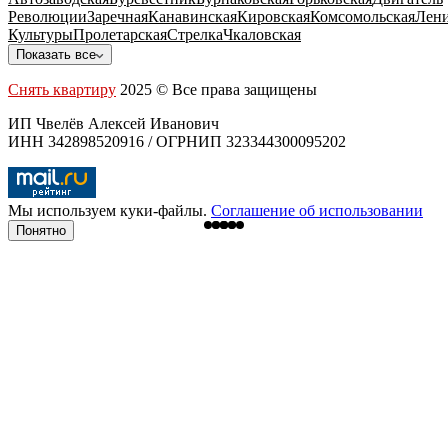
Революции
Заречная
Канавинская
Кировская
Комсомольская
Лени
Культуры
Пролетарская
Стрелка
Чкаловская
Показать все
Снять квартиру
2025 © Все права защищены
ИП Чвелёв Алексей Иванович
ИНН 342898520916 / ОГРНИП 323344300095202
Мы используем куки-файлы.
Соглашение об использовании
Понятно