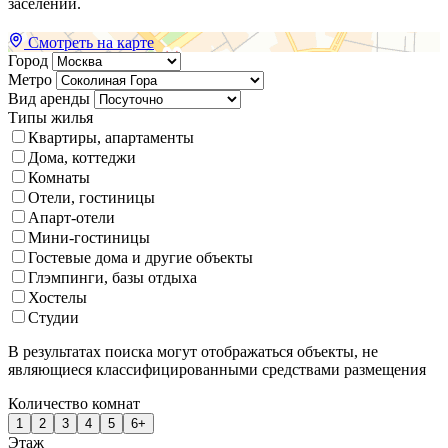
заселении.
Смотреть на карте
Город
Метро
Вид аренды
Типы жилья
Квартиры, апартаменты
Дома, коттеджи
Комнаты
Отели, гостиницы
Апарт-отели
Мини-гостиницы
Гостевые дома и другие объекты
Глэмпинги, базы отдыха
Хостелы
Студии
В результатах поиска могут отображаться объекты, не
являющиеся классифицированными средствами размещения
Количество комнат
1
2
3
4
5
6+
Этаж