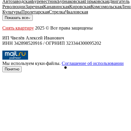
Автозаводская
Буревестник
Бурнаковская
Горьковская
Двигатель
Революции
Заречная
Канавинская
Кировская
Комсомольская
Лени
Культуры
Пролетарская
Стрелка
Чкаловская
Показать все
Снять квартиру
2025 © Все права защищены
ИП Чвелёв Алексей Иванович
ИНН 342898520916 / ОГРНИП 323344300095202
Мы используем куки-файлы.
Соглашение об использовании
Понятно