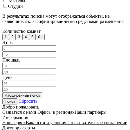
Хостелы
Студии
В результатах поиска могут отображаться объекты, не
являющиеся классифицированными средствами размещения
Количество комнат
1
2
3
4
5
6+
Этаж
Площадь
Цена
Расширенный поиск
Сбросить
Поиск
Добро пожаловать
Связаться с нами
Офисы в регионах
Наши партнёры
Информация
Наш сервис
Вакансии и условия
Пользовательское соглашение
Договор оферты