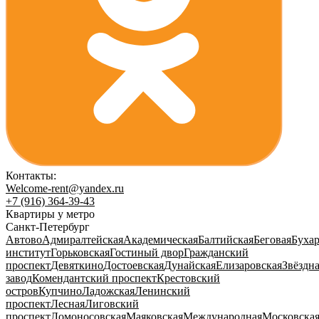
Контакты:
Welcome-rent@yandex.ru
+7 (916) 364-39-43
Квартиры у метро
Санкт-Петербург
Автово
Адмиралтейская
Академическая
Балтийская
Беговая
Бухар
институт
Горьковская
Гостиный двор
Гражданский
проспект
Девяткино
Достоевская
Дунайская
Елизаровская
Звёздн
завод
Комендантский проспект
Крестовский
остров
Купчино
Ладожская
Ленинский
проспект
Лесная
Лиговский
проспект
Ломоносовская
Маяковская
Международная
Московска