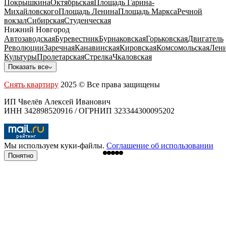
Покрышкина
Октябрьская
Площадь Гарина-
Михайловского
Площадь Ленина
Площадь Маркса
Речной
вокзал
Сибирская
Студенческая
Нижний Новгород
Автозаводская
Буревестник
Бурнаковская
Горьковская
Двигатель
Революции
Заречная
Канавинская
Кировская
Комсомольская
Лени
Культуры
Пролетарская
Стрелка
Чкаловская
Показать все
Снять квартиру
2025 © Все права защищены
ИП Чвелёв Алексей Иванович
ИНН 342898520916 / ОГРНИП 323344300095202
Мы используем куки-файлы.
Соглашение об использовании
Понятно