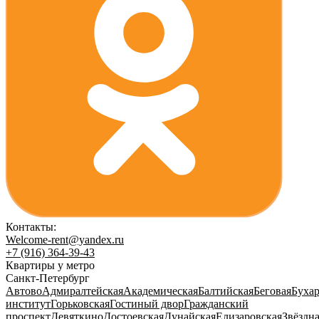
Контакты:
Welcome-rent@yandex.ru
+7 (916) 364-39-43
Квартиры у метро
Санкт-Петербург
Автово
Адмиралтейская
Академическая
Балтийская
Беговая
Бухар
институт
Горьковская
Гостиный двор
Гражданский
проспект
Девяткино
Достоевская
Дунайская
Елизаровская
Звёздн