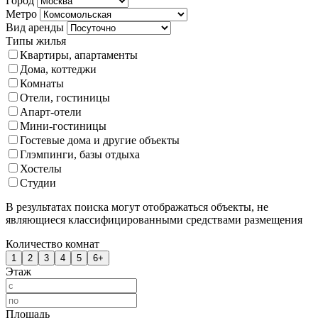
Город
Метро
Вид аренды
Типы жилья
Квартиры, апартаменты
Дома, коттеджи
Комнаты
Отели, гостиницы
Апарт-отели
Мини-гостиницы
Гостевые дома и другие объекты
Глэмпинги, базы отдыха
Хостелы
Студии
В результатах поиска могут отображаться объекты, не
являющиеся классифицированными средствами размещения
Количество комнат
1
2
3
4
5
6+
Этаж
Площадь