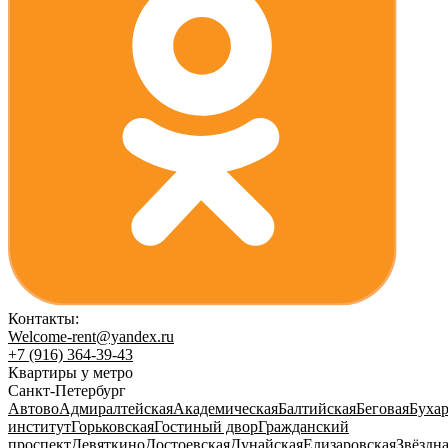
Контакты:
Welcome-rent@yandex.ru
+7 (916) 364-39-43
Квартиры у метро
Санкт-Петербург
Автово
Адмиралтейская
Академическая
Балтийская
Беговая
Бухар
институт
Горьковская
Гостиный двор
Гражданский
проспект
Девяткино
Достоевская
Дунайская
Елизаровская
Звёздн