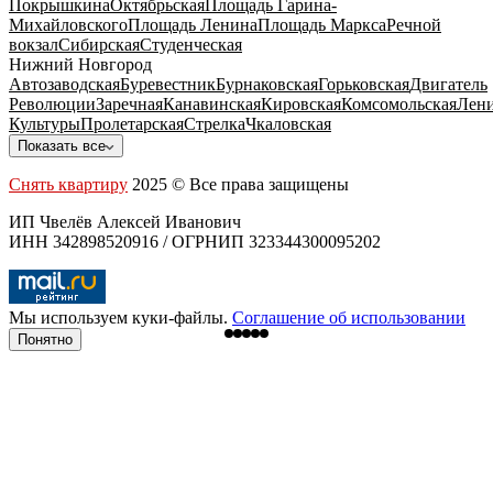
Покрышкина
Октябрьская
Площадь Гарина-
Михайловского
Площадь Ленина
Площадь Маркса
Речной
вокзал
Сибирская
Студенческая
Нижний Новгород
Автозаводская
Буревестник
Бурнаковская
Горьковская
Двигатель
Революции
Заречная
Канавинская
Кировская
Комсомольская
Лени
Культуры
Пролетарская
Стрелка
Чкаловская
Показать все
Снять квартиру
2025 © Все права защищены
ИП Чвелёв Алексей Иванович
ИНН 342898520916 / ОГРНИП 323344300095202
Мы используем куки-файлы.
Соглашение об использовании
Понятно