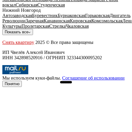
вокзал
Сибирская
Студенческая
Нижний Новгород
Автозаводская
Буревестник
Бурнаковская
Горьковская
Двигатель
Революции
Заречная
Канавинская
Кировская
Комсомольская
Лени
Культуры
Пролетарская
Стрелка
Чкаловская
Показать все
Снять квартиру
2025 © Все права защищены
ИП Чвелёв Алексей Иванович
ИНН 342898520916 / ОГРНИП 323344300095202
Мы используем куки-файлы.
Соглашение об использовании
Понятно