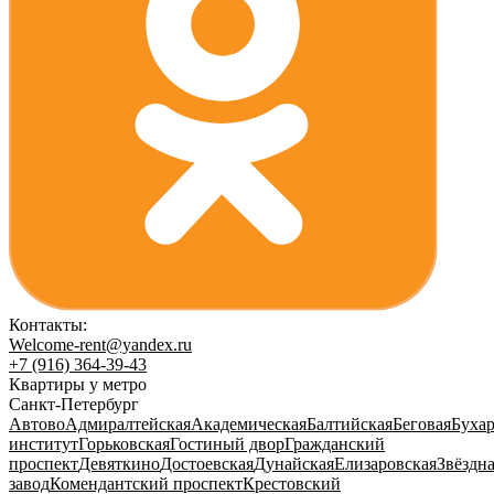
Контакты:
Welcome-rent@yandex.ru
+7 (916) 364-39-43
Квартиры у метро
Санкт-Петербург
Автово
Адмиралтейская
Академическая
Балтийская
Беговая
Бухар
институт
Горьковская
Гостиный двор
Гражданский
проспект
Девяткино
Достоевская
Дунайская
Елизаровская
Звёздн
завод
Комендантский проспект
Крестовский