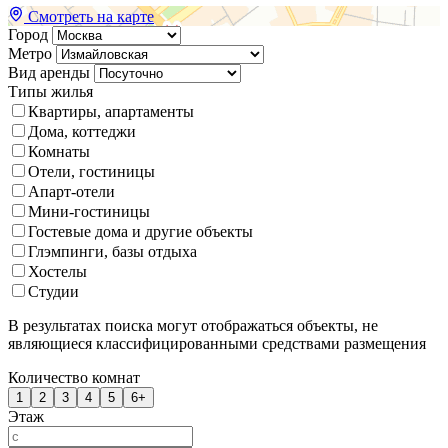
Смотреть на карте
Город
Метро
Вид аренды
Типы жилья
Квартиры, апартаменты
Дома, коттеджи
Комнаты
Отели, гостиницы
Апарт-отели
Мини-гостиницы
Гостевые дома и другие объекты
Глэмпинги, базы отдыха
Хостелы
Студии
В результатах поиска могут отображаться объекты, не
являющиеся классифицированными средствами размещения
Количество комнат
1
2
3
4
5
6+
Этаж