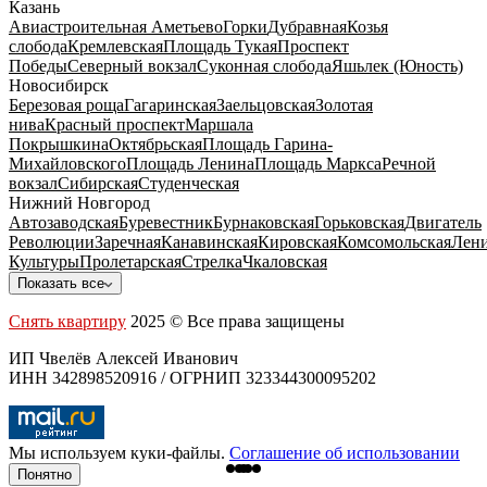
Казань
Авиастроительная
Аметьево
Горки
Дубравная
Козья
слобода
Кремлевская
Площадь Тукая
Проспект
Победы
Северный вокзал
Суконная слобода
Яшьлек (Юность)
Новосибирск
Березовая роща
Гагаринская
Заельцовская
Золотая
нива
Красный проспект
Маршала
Покрышкина
Октябрьская
Площадь Гарина-
Михайловского
Площадь Ленина
Площадь Маркса
Речной
вокзал
Сибирская
Студенческая
Нижний Новгород
Автозаводская
Буревестник
Бурнаковская
Горьковская
Двигатель
Революции
Заречная
Канавинская
Кировская
Комсомольская
Лени
Культуры
Пролетарская
Стрелка
Чкаловская
Показать все
Снять квартиру
2025 © Все права защищены
ИП Чвелёв Алексей Иванович
ИНН 342898520916 / ОГРНИП 323344300095202
Мы используем куки-файлы.
Соглашение об использовании
Понятно