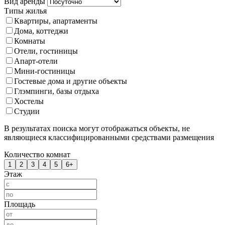
Вид аренды
Типы жилья
Квартиры, апартаменты
Дома, коттеджи
Комнаты
Отели, гостиницы
Апарт-отели
Мини-гостиницы
Гостевые дома и другие объекты
Глэмпинги, базы отдыха
Хостелы
Студии
В результатах поиска могут отображаться объекты, не
являющиеся классифицированными средствами размещения
Количество комнат
1
2
3
4
5
6+
Этаж
Площадь