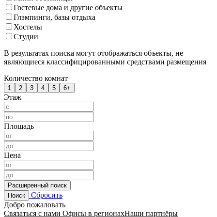
Гостевые дома и другие объекты
Глэмпинги, базы отдыха
Хостелы
Студии
В результатах поиска могут отображаться объекты, не
являющиеся классифицированными средствами размещения
Количество комнат
1
2
3
4
5
6+
Этаж
Площадь
Цена
Расширенный поиск
Сбросить
Поиск
Добро пожаловать
Связаться с нами
Офисы в регионах
Наши партнёры