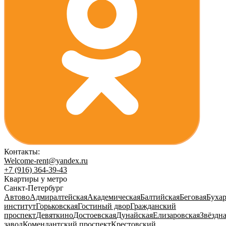
Контакты:
Welcome-rent@yandex.ru
+7 (916) 364-39-43
Квартиры у метро
Санкт-Петербург
Автово
Адмиралтейская
Академическая
Балтийская
Беговая
Бухар
институт
Горьковская
Гостиный двор
Гражданский
проспект
Девяткино
Достоевская
Дунайская
Елизаровская
Звёздн
завод
Комендантский проспект
Крестовский