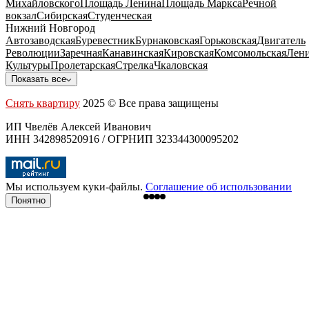
Михайловского
Площадь Ленина
Площадь Маркса
Речной
вокзал
Сибирская
Студенческая
Нижний Новгород
Автозаводская
Буревестник
Бурнаковская
Горьковская
Двигатель
Революции
Заречная
Канавинская
Кировская
Комсомольская
Лени
Культуры
Пролетарская
Стрелка
Чкаловская
Показать все
Снять квартиру
2025 © Все права защищены
ИП Чвелёв Алексей Иванович
ИНН 342898520916 / ОГРНИП 323344300095202
Мы используем куки-файлы.
Соглашение об использовании
Понятно