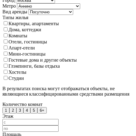
Город
Метро
Вид аренды
Типы жилья
Квартиры, апартаменты
Дома, коттеджи
Комнаты
Отели, гостиницы
Апарт-отели
Мини-гостиницы
Гостевые дома и другие объекты
Глэмпинги, базы отдыха
Хостелы
Студии
В результатах поиска могут отображаться объекты, не
являющиеся классифицированными средствами размещения
Количество комнат
1
2
3
4
5
6+
Этаж
Площадь