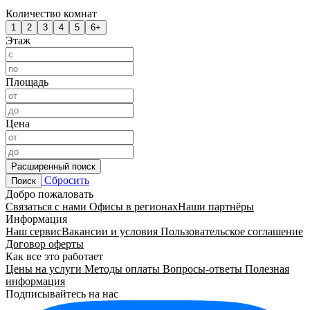
Количество комнат
1
2
3
4
5
6+
Этаж
Площадь
Цена
Расширенный поиск
Сбросить
Поиск
Добро пожаловать
Связаться с нами
Офисы в регионах
Наши партнёры
Информация
Наш сервис
Вакансии и условия
Пользовательское соглашение
Договор оферты
Как все это работает
Цены на услуги
Методы оплаты
Вопросы-ответы
Полезная
информация
Подписывайтесь на нас