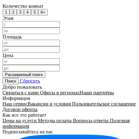
Количество комнат
1
2
3
4
5
6+
Этаж
Площадь
Цена
Расширенный поиск
Сбросить
Поиск
Добро пожаловать
Связаться с нами
Офисы в регионах
Наши партнёры
Информация
Наш сервис
Вакансии и условия
Пользовательское соглашение
Договор оферты
Как все это работает
Цены на услуги
Методы оплаты
Вопросы-ответы
Полезная
информация
Подписывайтесь на нас