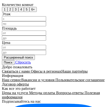
Количество комнат
1
2
3
4
5
6+
Этаж
Площадь
Цена
Расширенный поиск
Сбросить
Поиск
Добро пожаловать
Связаться с нами
Офисы в регионах
Наши партнёры
Информация
Наш сервис
Вакансии и условия
Пользовательское соглашение
Договор оферты
Как все это работает
Цены на услуги
Методы оплаты
Вопросы-ответы
Полезная
информация
Подписывайтесь на нас