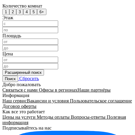
Количество комнат
1
2
3
4
5
6+
Этаж
Площадь
Цена
Расширенный поиск
Сбросить
Поиск
Добро пожаловать
Связаться с нами
Офисы в регионах
Наши партнёры
Информация
Наш сервис
Вакансии и условия
Пользовательское соглашение
Договор оферты
Как все это работает
Цены на услуги
Методы оплаты
Вопросы-ответы
Полезная
информация
Подписывайтесь на нас