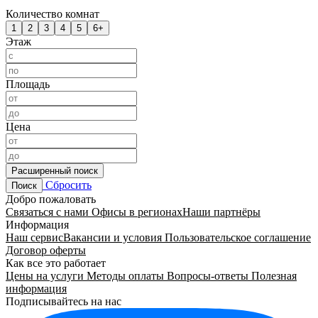
Количество комнат
1
2
3
4
5
6+
Этаж
Площадь
Цена
Расширенный поиск
Сбросить
Поиск
Добро пожаловать
Связаться с нами
Офисы в регионах
Наши партнёры
Информация
Наш сервис
Вакансии и условия
Пользовательское соглашение
Договор оферты
Как все это работает
Цены на услуги
Методы оплаты
Вопросы-ответы
Полезная
информация
Подписывайтесь на нас