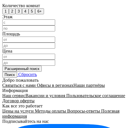
Количество комнат
1
2
3
4
5
6+
Этаж
Площадь
Цена
Расширенный поиск
Сбросить
Поиск
Добро пожаловать
Связаться с нами
Офисы в регионах
Наши партнёры
Информация
Наш сервис
Вакансии и условия
Пользовательское соглашение
Договор оферты
Как все это работает
Цены на услуги
Методы оплаты
Вопросы-ответы
Полезная
информация
Подписывайтесь на нас