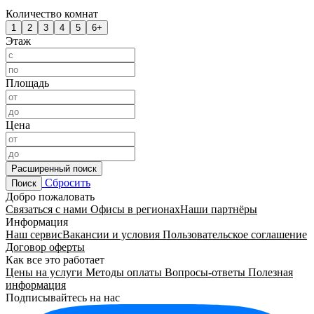
Количество комнат
1
2
3
4
5
6+
Этаж
Площадь
Цена
Расширенный поиск
Сбросить
Поиск
Добро пожаловать
Связаться с нами
Офисы в регионах
Наши партнёры
Информация
Наш сервис
Вакансии и условия
Пользовательское соглашение
Договор оферты
Как все это работает
Цены на услуги
Методы оплаты
Вопросы-ответы
Полезная
информация
Подписывайтесь на нас