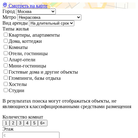
Смотреть на карте
Город
Метро
Вид аренды
Типы жилья
Квартиры, апартаменты
Дома, коттеджи
Комнаты
Отели, гостиницы
Апарт-отели
Мини-гостиницы
Гостевые дома и другие объекты
Глэмпинги, базы отдыха
Хостелы
Студии
В результатах поиска могут отображаться объекты, не
являющиеся классифицированными средствами размещения
Количество комнат
1
2
3
4
5
6+
Этаж