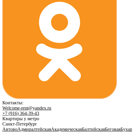
Контакты:
Welcome-rent@yandex.ru
+7 (916) 364-39-43
Квартиры у метро
Санкт-Петербург
Автово
Адмиралтейская
Академическая
Балтийская
Беговая
Бухар