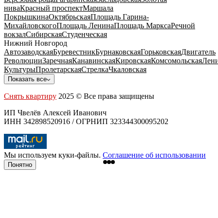
нива
Красный проспект
Маршала
Покрышкина
Октябрьская
Площадь Гарина-
Михайловского
Площадь Ленина
Площадь Маркса
Речной
вокзал
Сибирская
Студенческая
Нижний Новгород
Автозаводская
Буревестник
Бурнаковская
Горьковская
Двигатель
Революции
Заречная
Канавинская
Кировская
Комсомольская
Лени
Культуры
Пролетарская
Стрелка
Чкаловская
Показать все
Снять квартиру
2025 © Все права защищены
ИП Чвелёв Алексей Иванович
ИНН 342898520916 / ОГРНИП 323344300095202
Мы используем куки-файлы.
Соглашение об использовании
Понятно