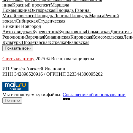
нива
Красный проспект
Маршала
Покрышкина
Октябрьская
Площадь Гарина-
Михайловского
Площадь Ленина
Площадь Маркса
Речной
вокзал
Сибирская
Студенческая
Нижний Новгород
Автозаводская
Буревестник
Бурнаковская
Горьковская
Двигатель
Революции
Заречная
Канавинская
Кировская
Комсомольская
Лени
Культуры
Пролетарская
Стрелка
Чкаловская
Показать все
Снять квартиру
2025 © Все права защищены
ИП Чвелёв Алексей Иванович
ИНН 342898520916 / ОГРНИП 323344300095202
Мы используем куки-файлы.
Соглашение об использовании
Понятно