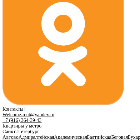
Контакты:
Welcome-rent@yandex.ru
+7 (916) 364-39-43
Квартиры у метро
Санкт-Петербург
Автово
Адмиралтейская
Академическая
Балтийская
Беговая
Бухар