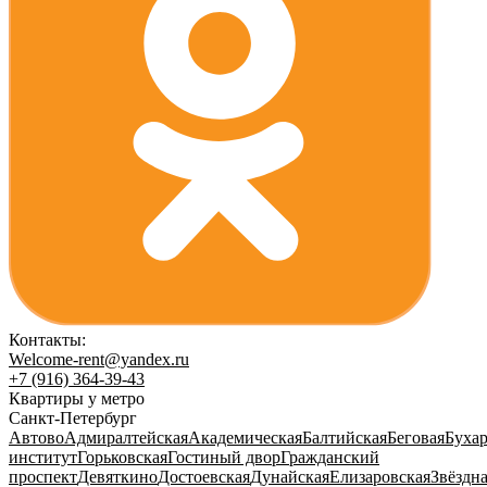
Контакты:
Welcome-rent@yandex.ru
+7 (916) 364-39-43
Квартиры у метро
Санкт-Петербург
Автово
Адмиралтейская
Академическая
Балтийская
Беговая
Бухар
институт
Горьковская
Гостиный двор
Гражданский
проспект
Девяткино
Достоевская
Дунайская
Елизаровская
Звёздн