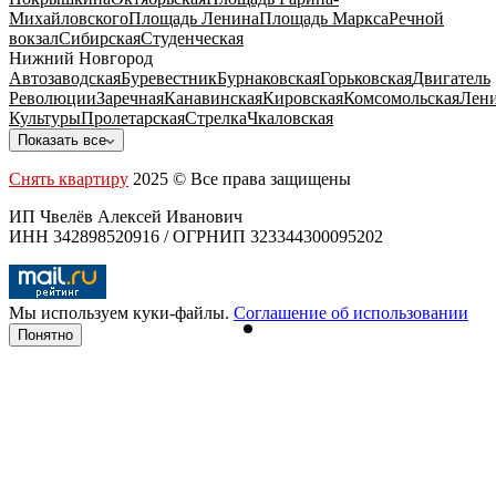
Михайловского
Площадь Ленина
Площадь Маркса
Речной
вокзал
Сибирская
Студенческая
Нижний Новгород
Автозаводская
Буревестник
Бурнаковская
Горьковская
Двигатель
Революции
Заречная
Канавинская
Кировская
Комсомольская
Лени
Культуры
Пролетарская
Стрелка
Чкаловская
Показать все
Снять квартиру
2025 © Все права защищены
ИП Чвелёв Алексей Иванович
ИНН 342898520916 / ОГРНИП 323344300095202
Мы используем куки-файлы.
Соглашение об использовании
Понятно