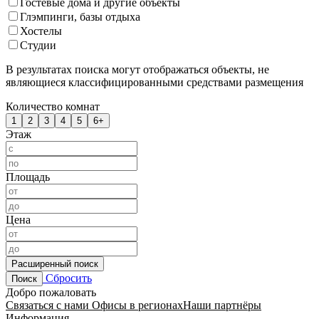
Гостевые дома и другие объекты
Глэмпинги, базы отдыха
Хостелы
Студии
В результатах поиска могут отображаться объекты, не
являющиеся классифицированными средствами размещения
Количество комнат
1
2
3
4
5
6+
Этаж
Площадь
Цена
Расширенный поиск
Сбросить
Поиск
Добро пожаловать
Связаться с нами
Офисы в регионах
Наши партнёры
Информация