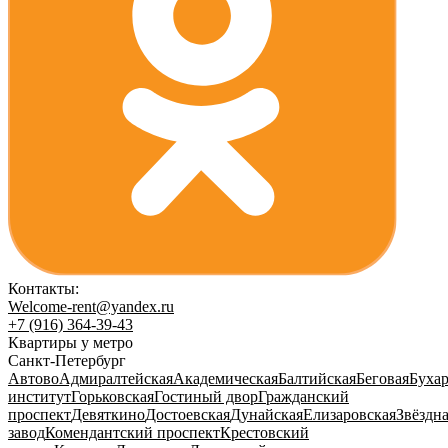
Контакты:
Welcome-rent@yandex.ru
+7 (916) 364-39-43
Квартиры у метро
Санкт-Петербург
Автово
Адмиралтейская
Академическая
Балтийская
Беговая
Бухар
институт
Горьковская
Гостиный двор
Гражданский
проспект
Девяткино
Достоевская
Дунайская
Елизаровская
Звёздн
завод
Комендантский проспект
Крестовский