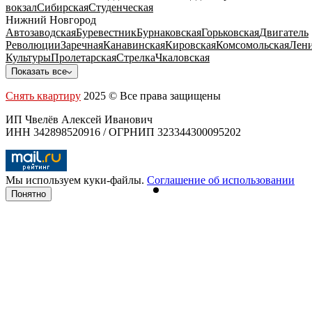
вокзал
Сибирская
Студенческая
Нижний Новгород
Автозаводская
Буревестник
Бурнаковская
Горьковская
Двигатель
Революции
Заречная
Канавинская
Кировская
Комсомольская
Лени
Культуры
Пролетарская
Стрелка
Чкаловская
Показать все
Снять квартиру
2025 © Все права защищены
ИП Чвелёв Алексей Иванович
ИНН 342898520916 / ОГРНИП 323344300095202
Мы используем куки-файлы.
Соглашение об использовании
Понятно