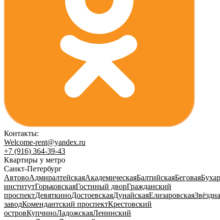
Контакты:
Welcome-rent@yandex.ru
+7 (916) 364-39-43
Квартиры у метро
Санкт-Петербург
Автово
Адмиралтейская
Академическая
Балтийская
Беговая
Бухар
институт
Горьковская
Гостиный двор
Гражданский
проспект
Девяткино
Достоевская
Дунайская
Елизаровская
Звёздн
завод
Комендантский проспект
Крестовский
остров
Купчино
Ладожская
Ленинский