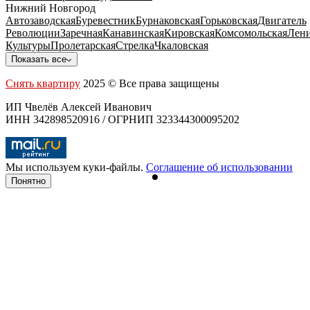
Нижний Новгород
Автозаводская
Буревестник
Бурнаковская
Горьковская
Двигатель
Революции
Заречная
Канавинская
Кировская
Комсомольская
Лени
Культуры
Пролетарская
Стрелка
Чкаловская
Показать все
Снять квартиру
2025 © Все права защищены
ИП Чвелёв Алексей Иванович
ИНН 342898520916 / ОГРНИП 323344300095202
Мы используем куки-файлы.
Соглашение об использовании
Понятно