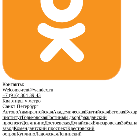
Контакты:
Welcome-rent@yandex.ru
+7 (916) 364-39-43
Квартиры у метро
Санкт-Петербург
Автово
Адмиралтейская
Академическая
Балтийская
Беговая
Бухар
институт
Горьковская
Гостиный двор
Гражданский
проспект
Девяткино
Достоевская
Дунайская
Елизаровская
Звёздн
завод
Комендантский проспект
Крестовский
остров
Купчино
Ладожская
Ленинский