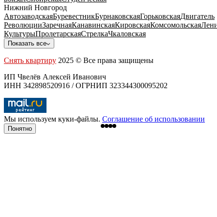
Нижний Новгород
Автозаводская
Буревестник
Бурнаковская
Горьковская
Двигатель
Революции
Заречная
Канавинская
Кировская
Комсомольская
Лени
Культуры
Пролетарская
Стрелка
Чкаловская
Показать все
Снять квартиру
2025 © Все права защищены
ИП Чвелёв Алексей Иванович
ИНН 342898520916 / ОГРНИП 323344300095202
Мы используем куки-файлы.
Соглашение об использовании
Понятно