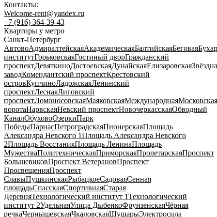
Контакты:
Welcome-rent@yandex.ru
+7 (916) 364-39-43
Квартиры у метро
Санкт-Петербург
Автово
Адмиралтейская
Академическая
Балтийская
Беговая
Бухар
институт
Горьковская
Гостиный двор
Гражданский
проспект
Девяткино
Достоевская
Дунайская
Елизаровская
Звёздн
завод
Комендантский проспект
Крестовский
остров
Купчино
Ладожская
Ленинский
проспект
Лесная
Лиговский
проспект
Ломоносовская
Маяковская
Международная
Московска
ворота
Нарвская
Невский проспект
Новочеркасская
Обводный
Канал
Обухово
Озерки
Парк
Победы
Парнас
Петроградская
Пионерская
Площадь
Александра Невского 1
Площадь Александра Невского
2
Площадь Восстания
Площадь Ленина
Площадь
Мужества
Политехническая
Приморская
Пролетарская
Проспект
Большевиков
Проспект Ветеранов
Проспект
Просвещения
Проспект
Славы
Пушкинская
Рыбацкое
Садовая
Сенная
площадь
Спасская
Спортивная
Старая
Деревня
Технологический институт 1
Технологический
институт 2
Удельная
Улица Дыбенко
Фрунзенская
Чёрная
речка
Чернышевская
Чкаловская
Шушары
Электросила