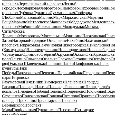
проспект
Лермонтовский проспект
Лесной
Городок
Лесопарковая
Лефортово
Лианозово
Лихоборы
Лобня
Лок
проспект
Лубянка
Лужники
Лухмановская
Люберцы
I
Люблино
Малаховка
Малино
Марк
Марксистская
Марьина
Роща
Марьино
Матвеевское
Маяковская
Медведково
Менделеевск
проспект
Мнёвники
Молжаниново
Молодежная
Москва-
Сити
Москва
Товарная
Москворечье
Моссельмаш
Мякинино
Нагатинская
Нага
Затон
Нагорная
Народное Ополчение
Нахабино
Нахимовский
проспект
Некрасовка
Немчиновка
Нижегородская
Никольское
Нов
(Коммунарка)
Новопеределкино
Новоподрезково
Новослободска
Черемушки
Одинцово
Озёрная
Окружная
Окская
Октябрьская
Окт
поле
Ольгино
Ольховая
Опалиха
Орехово
Останкино
Остафьево
О
ряд
Очаково I
Павелецкая
Павшино
Панки
Панфиловская
Парк
культуры
Парк
Победы
Партизанская
Пенягино
Первомайская
Переделкино
Пере
парк
Петровско-
Разумовская
Печатники
Пионерская
Планерная
Площадь
Гагарина
Площадь Ильича
Площадь Революции
Площадь трёх
вокзалов
Плющево
Победа
Подольск
Подрезково
Поклонная
Покр
Стрешнево
Полежаевская
Полянка
Потапово
Пражская
Преображ
площадь
Прокшино
Пролетарская
Проспект
Вернадского
Проспект
Мира
Профсоюзная
Пушкинская
Пыхтино
Пятницкое
шоссе
Рабочий