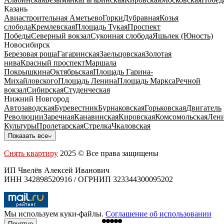
Казань
Авиастроительная
Аметьево
Горки
Дубравная
Козья
слобода
Кремлевская
Площадь Тукая
Проспект
Победы
Северный вокзал
Суконная слобода
Яшьлек (Юность)
Новосибирск
Березовая роща
Гагаринская
Заельцовская
Золотая
нива
Красный проспект
Маршала
Покрышкина
Октябрьская
Площадь Гарина-
Михайловского
Площадь Ленина
Площадь Маркса
Речной
вокзал
Сибирская
Студенческая
Нижний Новгород
Автозаводская
Буревестник
Бурнаковская
Горьковская
Двигатель
Революции
Заречная
Канавинская
Кировская
Комсомольская
Лени
Культуры
Пролетарская
Стрелка
Чкаловская
Показать все
Снять квартиру
2025 © Все права защищены
ИП Чвелёв Алексей Иванович
ИНН 342898520916 / ОГРНИП 323344300095202
Мы используем куки-файлы.
Соглашение об использовании
Понятно