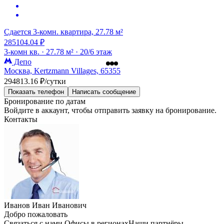
Сдается 3-комн. квартира, 27.78 м²
285104.04 ₽
3-комн кв. ·
27.78 м² ·
20/6 этаж
Депо
Москва, Kertzmann Villages, 65355
294813.16 ₽/сутки
Показать телефон
Написать сообщение
Бронирование по датам
Войдите в аккаунт, чтобы отправить заявку на бронирование.
Контакты
Иванов Иван Иванович
Добро пожаловать
Связаться с нами
Офисы в регионах
Наши партнёры