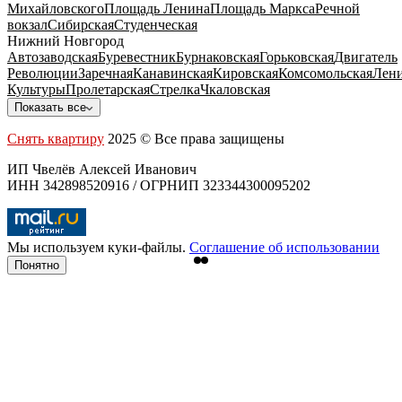
Михайловского
Площадь Ленина
Площадь Маркса
Речной
вокзал
Сибирская
Студенческая
Нижний Новгород
Автозаводская
Буревестник
Бурнаковская
Горьковская
Двигатель
Революции
Заречная
Канавинская
Кировская
Комсомольская
Лени
Культуры
Пролетарская
Стрелка
Чкаловская
Показать все
Снять квартиру
2025 © Все права защищены
ИП Чвелёв Алексей Иванович
ИНН 342898520916 / ОГРНИП 323344300095202
Мы используем куки-файлы.
Соглашение об использовании
Понятно