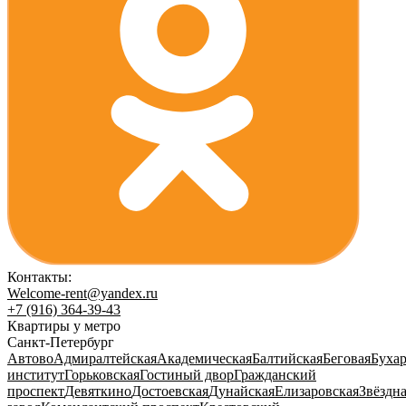
Контакты:
Welcome-rent@yandex.ru
+7 (916) 364-39-43
Квартиры у метро
Санкт-Петербург
Автово
Адмиралтейская
Академическая
Балтийская
Беговая
Бухар
институт
Горьковская
Гостиный двор
Гражданский
проспект
Девяткино
Достоевская
Дунайская
Елизаровская
Звёздн