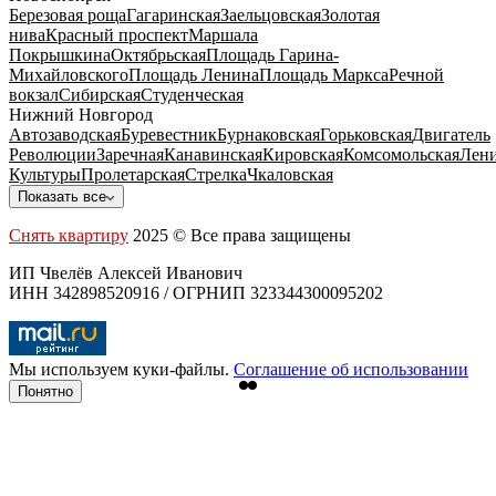
Березовая роща
Гагаринская
Заельцовская
Золотая
нива
Красный проспект
Маршала
Покрышкина
Октябрьская
Площадь Гарина-
Михайловского
Площадь Ленина
Площадь Маркса
Речной
вокзал
Сибирская
Студенческая
Нижний Новгород
Автозаводская
Буревестник
Бурнаковская
Горьковская
Двигатель
Революции
Заречная
Канавинская
Кировская
Комсомольская
Лени
Культуры
Пролетарская
Стрелка
Чкаловская
Показать все
Снять квартиру
2025 © Все права защищены
ИП Чвелёв Алексей Иванович
ИНН 342898520916 / ОГРНИП 323344300095202
Мы используем куки-файлы.
Соглашение об использовании
Понятно